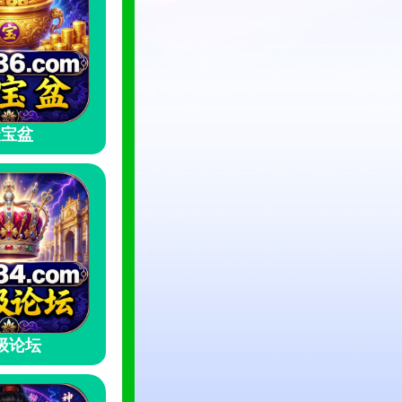
聚宝盆
级论坛